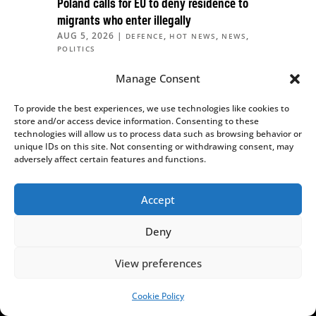
Poland calls for EU to deny residence to
migrants who enter illegally
AUG 5, 2026
|
,
,
,
DEFENCE
HOT NEWS
NEWS
POLITICS
Manage Consent
To provide the best experiences, we use technologies like cookies to
store and/or access device information. Consenting to these
technologies will allow us to process data such as browsing behavior or
unique IDs on this site. Not consenting or withdrawing consent, may
adversely affect certain features and functions.
Accept
Deny
View preferences
Russia condemns Poland’s “sacrilegious”
demolition of Soviet monument
Cookie Policy
AUG 4, 2026
|
,
,
HISTORY
HOT NEWS
NEWS
SUPPORT US!