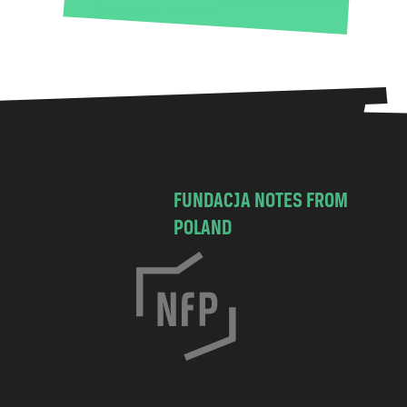
FUNDACJA NOTES FROM
POLAND
C
h
o
c
i
m