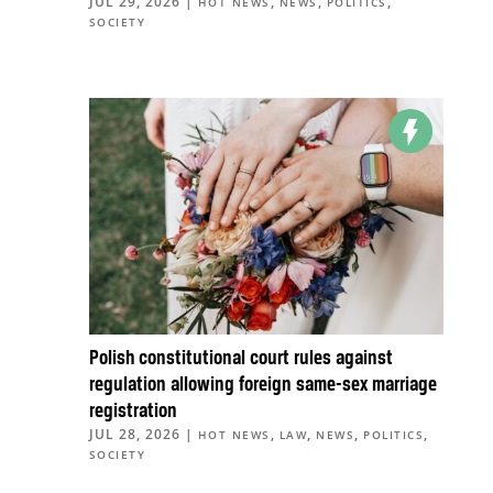
JUL 29, 2026
|
,
,
,
HOT NEWS
NEWS
POLITICS
SOCIETY
Polish constitutional court rules against
regulation allowing foreign same-sex marriage
registration
JUL 28, 2026
|
,
,
,
,
HOT NEWS
LAW
NEWS
POLITICS
SOCIETY