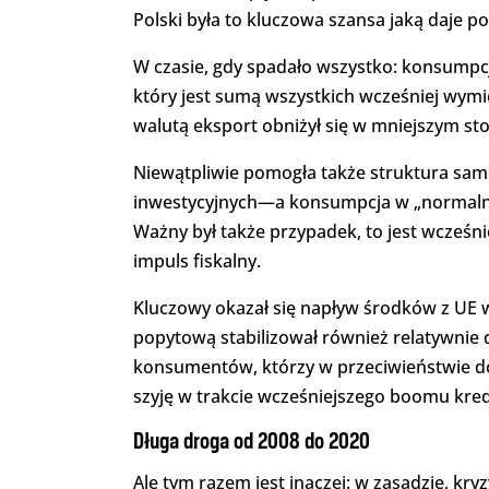
Polski była to kluczowa szansa jaką daje 
W czasie, gdy spadało wszystko: konsumpcja,
który jest sumą wszystkich wcześniej wymi
walutą eksport obniżył się w mniejszym s
Niewątpliwie pomogła także struktura sa
inwestycyjnych—a konsumpcja w „normalnym
Ważny był także przypadek, to jest wcześni
impuls fiskalny.
Kluczowy okazał się napływ środków z UE w
popytową stabilizował również relatywnie 
konsumentów, którzy w przeciwieństwie do
szyję w trakcie wcześniejszego boomu kre
Długa droga od 2008 do 2020
Ale tym razem jest inaczej: w zasadzie, kr