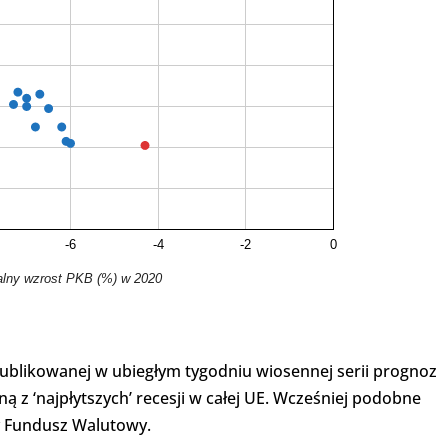
-6
-4
-2
0
lny wzrost PKB (%) w 2020
publikowanej w ubiegłym tygodniu wiosennej serii prognoz
ą z ‘najpłytszych’ recesji w całej UE. Wcześniej podobne
y Fundusz Walutowy.