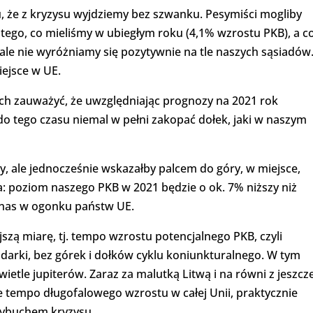
, że z kryzysu wyjdziemy bez szwanku. Pesymiści mogliby
d tego, co mieliśmy w ubiegłym roku (4,1% wzrostu PKB), a c
ale nie wyróżniamy się pozytywnie na tle naszych sąsiadów
ejsce w UE.
h zauważyć, że uwzględniając prognozy na 2021 rok
do tego czasu niemal w pełni zakopać dołek, jaki w naszym
y, ale jednocześnie wskazałby palcem do góry, w miejsce,
: poziom naszego PKB w 2021 będzie o ok. 7% niższy niż
a nas w ogonku państw UE.
szą miarę, tj. tempo wzrostu potencjalnego PKB, czyli
arki, bez górek i dołków cyklu koniunkturalnego. W tym
ietle jupiterów. Zaraz za malutką Litwą i na równi z jeszcz
e tempo długofalowego wzrostu w całej Unii, praktycznie
wybuchem kryzysu.