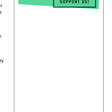
SUPPORT US!
 z
z
i
ty