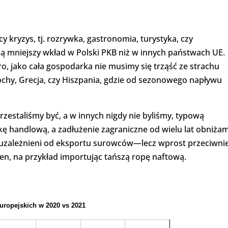
y kryzys, tj. rozrywka, gastronomia, turystyka, czy
ą mniejszy wkład w Polski PKB niż w innych państwach UE.
 jako cała gospodarka nie musimy się trząść ze strachu
chy, Grecja, czy Hiszpania, gdzie od sezonowego napływu
zestaliśmy być, a w innych nigdy nie byliśmy, typową
ę handlową, a zadłużenie zagraniczne od wielu lat obniża
y uzależnieni od eksportu surowców—lecz wprost przeciwnie
en, na przykład importując tańszą ropę naftową.
uropejskich w 2020 vs 2021