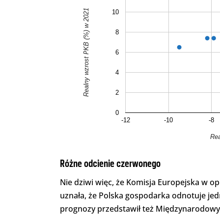
Realny wzrost PKB (%) w 2021
10
8
6
4
2
0
-12
-10
-8
Rea
Różne odcienie czerwonego
Nie dziwi więc, że Komisja Europejska w o
uznała, że Polska gospodarka odnotuje jedn
prognozy przedstawił też Międzynarodow