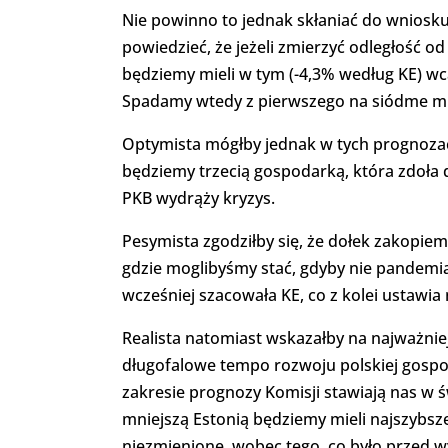
Nie powinno to jednak skłaniać do wniosku
powiedzieć, że jeżeli zmierzyć odległość o
będziemy mieli w tym (-4,3% według KE) wc
Spadamy wtedy z pierwszego na siódme mi
Optymista mógłby jednak w tych prognozac
będziemy trzecią gospodarką, która zdoła 
PKB wydrąży kryzys.
Pesymista zgodziłby się, że dołek zakopiem
gdzie moglibyśmy stać, gdyby nie pandemia
wcześniej szacowała KE, co z kolei ustawi
Realista natomiast wskazałby na najważniej
długofalowe tempo rozwoju polskiej gospod
zakresie prognozy Komisji stawiają nas w św
mniejszą Estonią będziemy mieli najszybsz
niezmienione, wobec tego, co było przed 