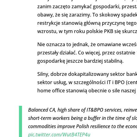
zanim zaczęto zamykać gospodarki, przestal
obawy, że się zarazimy. To skokowy spadek
restrykcje stanowią główną przyczynę teg
wzrostu, w tym roku polskie PKB się skurcz
Nie oznacza to jednak, że omawiane wcześn
przestały działać. Co więcej, przez ostatni
gospodarkę jeszcze bardziej stabilną.
Silny, dobrze dokapitalizowany sektor bank
sektor usług, w szczególności IT i BPO (ce
home office stanowią obecnie o sile naszej
Balanced CA, high share of IT&BPO services, rein
short-term workers being a buffer in the time of s
commodities improve Polish resilience to the econ
pic.twitter.com/WutB4TEP4u