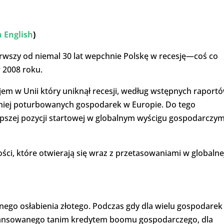
n English
)
rwszy od niemal 30 lat wepchnie Polskę w recesję—coś co
 2008 roku.
ajem w Unii który uniknął recesji, według wstępnych raport
niej poturbowanych gospodarek w Europie. Do tego
epszej pozycji startowej w globalnym wyścigu gospodarczy
ści, które otwierają się wraz z przetasowaniami w globalne
ilnego osłabienia złotego. Podczas gdy dla wielu gospodarek
finansowanego tanim kredytem boomu gospodarczego, dla