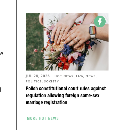
ów
m
JUL 28, 2026
|
,
,
,
HOT NEWS
LAW
NEWS
,
POLITICS
SOCIETY
j
Polish constitutional court rules against
regulation allowing foreign same-sex
marriage registration
MORE HOT NEWS