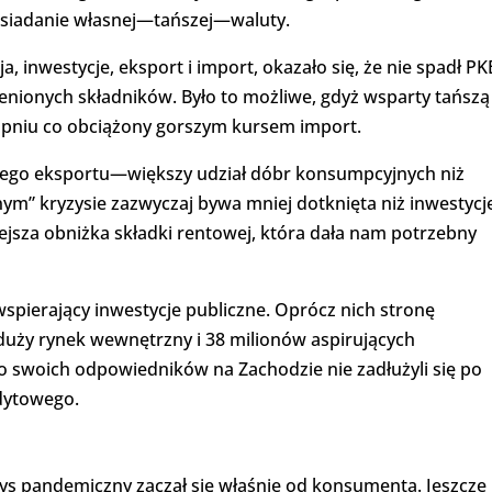
posiadanie własnej—tańszej—waluty.
 inwestycje, eksport i import, okazało się, że nie spadł PK
enionych składników. Było to możliwe, gdyż wsparty tańszą
topniu co obciążony gorszym kursem import.
mego eksportu—większy udział dóbr konsumpcyjnych niż
” kryzysie zazwyczaj bywa mniej dotknięta niż inwestycje
ejsza obniżka składki rentowej, która dała nam potrzebny
spierający inwestycje publiczne. Oprócz nich stronę
duży rynek wewnętrzny i 38 milionów aspirujących
 swoich odpowiedników na Zachodzie nie zadłużyli się po
dytowego.
yzys pandemiczny zaczął się właśnie od konsumenta. Jeszcze