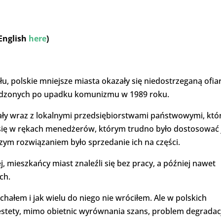
 English
here
)
u, polskie mniejsze miasta okazały się niedostrzeganą ofia
zonych po upadku komunizmu w 1989 roku.
rały wraz z lokalnymi przedsiębiorstwami państwowymi, któ
 się w rękach menedżerów, którym trudno było dostosować 
zym rozwiązaniem było sprzedanie ich na części.
, mieszkańcy miast znaleźli się bez pracy, a później nawet
ch.
chałem i jak wielu do niego nie wróciłem. Ale w polskich
iestety, mimo obietnic wyrównania szans, problem degradacj