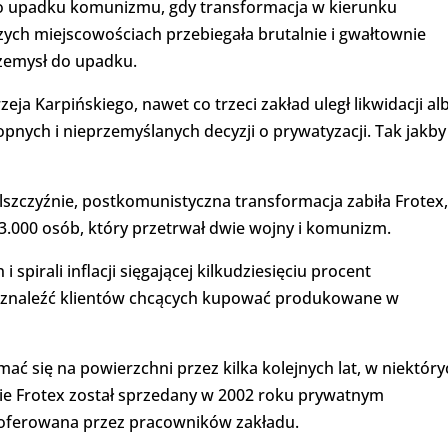
po upadku komunizmu, gdy transformacja w kierunku
ych miejscowościach przebiegała brutalnie i gwałtownie
zemysł do upadku.
a Karpińskiego, nawet co trzeci zakład uległ likwidacji al
pnych i nieprzemyślanych decyzji o prywatyzacji. Tak jakby
szczyźnie, postkomunistyczna transformacja zabiła Frotex,
3.000 osób, który przetrwał dwie wojny i komunizm.
spirali inflacji sięgającej kilkudziesięciu procent
ej znaleźć klientów chcących kupować produkowane w
ać się na powierzchni przez kilka kolejnych lat, w niektóry
nie Frotex został sprzedany w 2002 roku prywatnym
ż oferowana przez pracowników zakładu.