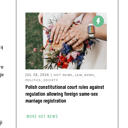
rą
re
je
JUL 28, 2026
|
,
,
,
HOT NEWS
LAW
NEWS
,
POLITICS
SOCIETY
Polish constitutional court rules against
regulation allowing foreign same-sex
marriage registration
MORE HOT NEWS
i