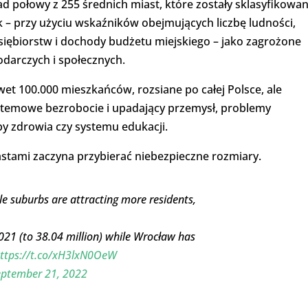
d połowy z 255 średnich miast, które zostały sklasyfikowa
– przy użyciu wskaźników obejmujących liczbę ludności,
siębiorstw i dochody budżetu miejskiego – jako zagrożone
odarczych i społecznych.
wet 100.000 mieszkańców, rozsiane po całej Polsce, ale
stemowe bezrobocie i upadający przemysł, problemy
y zdrowia czy systemu edukacji.
stami zaczyna przybierać niebezpieczne rozmiary.
le suburbs are attracting more residents,
021 (to 38.04 million) while Wrocław has
ttps://t.co/xH3lxN0OeW
eptember 21, 2022