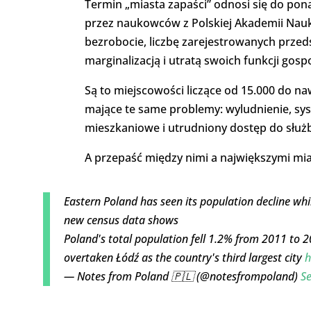
Termin „miasta zapaści” odnosi się do pona
przez naukowców z Polskiej Akademii Nauk 
bezrobocie, liczbę zarejestrowanych przed
marginalizacją i utratą swoich funkcji gosp
Są to miejscowości liczące od 15.000 do na
mające te same problemy: wyludnienie, sy
mieszkaniowe i utrudniony dostęp do służb
A przepaść między nimi a największymi mia
Eastern Poland has seen its population decline whi
new census data shows
Poland's total population fell 1.2% from 2011 to 2
overtaken Łódź as the country's third largest city
h
— Notes from Poland 🇵🇱 (@notesfrompoland)
S