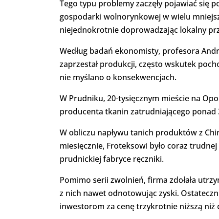
Tego typu problemy zaczęły pojawiać się 
gospodarki wolnorynkowej w wielu mniejsz
niejednokrotnie doprowadzając lokalny pr
Według badań ekonomisty, profesora Andrzej
zaprzestał produkcji, często wskutek pocho
nie myślano o konsekwencjach.
W Prudniku, 20-tysięcznym mieście na Opol
producenta tkanin zatrudniającego ponad 
W obliczu napływu tanich produktów z Chin i 
miesięcznie, Froteksowi było coraz trudn
prudnickiej fabryce ręczniki.
Pomimo serii zwolnień, firma zdołała utrzym
z nich nawet odnotowując zyski. Ostatecz
inwestorom za cenę trzykrotnie niższą ni