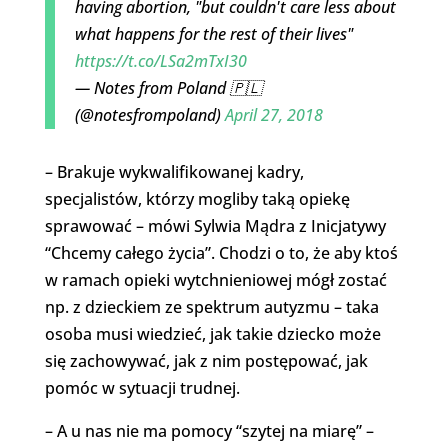
having abortion, "but couldn't care less about
what happens for the rest of their lives"
https://t.co/LSa2mTxI30
— Notes from Poland 🇵🇱
(@notesfrompoland)
April 27, 2018
– Brakuje wykwalifikowanej kadry,
specjalistów, którzy mogliby taką opiekę
sprawować – mówi Sylwia Mądra z Inicjatywy
“Chcemy całego życia”. Chodzi o to, że aby ktoś
w ramach opieki wytchnieniowej mógł zostać
np. z dzieckiem ze spektrum autyzmu – taka
osoba musi wiedzieć, jak takie dziecko może
się zachowywać, jak z nim postępować, jak
pomóc w sytuacji trudnej.
– A u nas nie ma pomocy “szytej na miarę” –