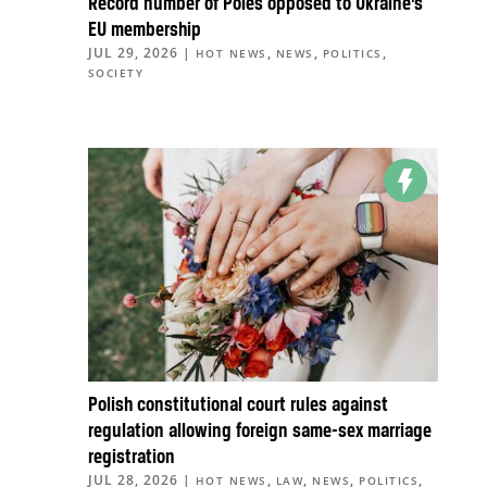
Record number of Poles opposed to Ukraine’s
EU membership
JUL 29, 2026
|
,
,
,
HOT NEWS
NEWS
POLITICS
SOCIETY
Polish constitutional court rules against
regulation allowing foreign same-sex marriage
registration
JUL 28, 2026
|
,
,
,
,
HOT NEWS
LAW
NEWS
POLITICS