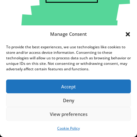
Manage Consent
To provide the best experiences, we use technologies like cookies to
store and/or access device information. Consenting to these
technologies will allow us to process data such as browsing behavior or
unique IDs on this site. Not consenting or withdrawing consent, may
adversely affect certain features and functions.
Accept
FUNDACJA NOTES FROM
POLAND
Deny
C
View preferences
h
o
Cookie Policy
SUPPORT US!
c