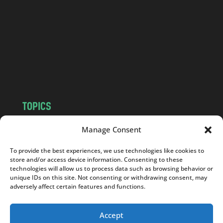
d
.
c
o
m
TOPICS
NEWS
INSIGHTS
Manage Consent
POLITICS
SOCIETY
To provide the best experiences, we use technologies like cookies to
CULTURE
BUSINESS
store and/or access device information. Consenting to these
EDITOR’S PICK
READER’S CHOICE
technologies will allow us to process data such as browsing behavior or
unique IDs on this site. Not consenting or withdrawing consent, may
PO POLSKU
adversely affect certain features and functions.
Accept