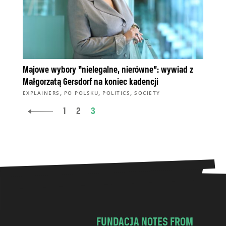
Majowe wybory “nielegalne, nierówne”: wywiad z
Małgorzatą Gersdorf na koniec kadencji
,
,
,
EXPLAINERS
PO POLSKU
POLITICS
SOCIETY
1
2
3
FUNDACJA NOTES FROM